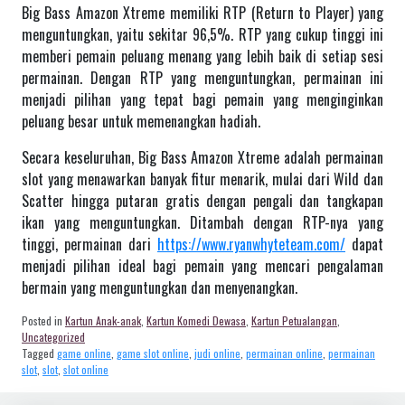
Big Bass Amazon Xtreme memiliki RTP (Return to Player) yang
menguntungkan, yaitu sekitar 96,5%. RTP yang cukup tinggi ini
memberi pemain peluang menang yang lebih baik di setiap sesi
permainan. Dengan RTP yang menguntungkan, permainan ini
menjadi pilihan yang tepat bagi pemain yang menginginkan
peluang besar untuk memenangkan hadiah.
Secara keseluruhan, Big Bass Amazon Xtreme adalah permainan
slot yang menawarkan banyak fitur menarik, mulai dari Wild dan
Scatter hingga putaran gratis dengan pengali dan tangkapan
ikan yang menguntungkan. Ditambah dengan RTP-nya yang
tinggi, permainan dari
https://www.ryanwhyteteam.com/
dapat
menjadi pilihan ideal bagi pemain yang mencari pengalaman
bermain yang menguntungkan dan menyenangkan.
Posted in
Kartun Anak-anak
,
Kartun Komedi Dewasa
,
Kartun Petualangan
,
Uncategorized
Tagged
game online
,
game slot online
,
judi online
,
permainan online
,
permainan
slot
,
slot
,
slot online