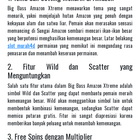
Big Bass Amazon Xtreme menawarkan tema yang sangat
menarik, yakni menjelajah hutan Amazon yang penuh dengan
kekayaan alam dan satwa liar. Pemain akan merasakan sensasi
memancing di Sungai Amazon sembari mencari ikan-ikan besar
yang berpotensi menghasilkan kemenangan besar. Latar belakang
slot murah4d
permainan yang memikat ini mengundang rasa
penasaran dan menambah keseruan permainan.
2. Fitur Wild dan Scatter yang
Menguntungkan
Salah satu fitur utama dalam Big Bass Amazon Xtreme adalah
simbol Wild dan Scatter yang dapat membantu pemain meraih
kemenangan besar. Wild akan menggantikan simbol lain untuk
membentuk kombinasi kemenangan, sedangkan Scatter dapat
memicu putaran gratis. Fitur ini sangat diapresiasi karena
memberikan banyak peluang untuk menambah kemenangan.
3. Free Spins dengan Multiplier