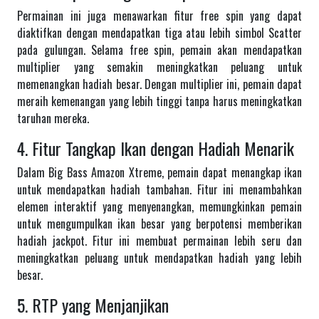
Permainan ini juga menawarkan fitur free spin yang dapat
diaktifkan dengan mendapatkan tiga atau lebih simbol Scatter
pada gulungan. Selama free spin, pemain akan mendapatkan
multiplier yang semakin meningkatkan peluang untuk
memenangkan hadiah besar. Dengan multiplier ini, pemain dapat
meraih kemenangan yang lebih tinggi tanpa harus meningkatkan
taruhan mereka.
4. Fitur Tangkap Ikan dengan Hadiah Menarik
Dalam Big Bass Amazon Xtreme, pemain dapat menangkap ikan
untuk mendapatkan hadiah tambahan. Fitur ini menambahkan
elemen interaktif yang menyenangkan, memungkinkan pemain
untuk mengumpulkan ikan besar yang berpotensi memberikan
hadiah jackpot. Fitur ini membuat permainan lebih seru dan
meningkatkan peluang untuk mendapatkan hadiah yang lebih
besar.
5. RTP yang Menjanjikan