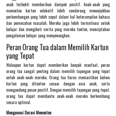
anak terbukti memberikan dampak positif. Anak-anak yang
menonton kartun edukatif lebih cenderung menunjukkan
perkembangan yang lebih cepat dalam hal keterampilan bahasa
dan pemecahan masalah. Mereka juga lebih termotivasi untuk
belajar dan mengikuti cerita yang mereka tonton, menciptakan
pengalaman belajar yang menyenangkan.
Peran Orang Tua dalam Memilih Kartun
yang Tepat
Walaupun kartun dapat memberikan banyak manfaat, peran
orang tua sangat penting dalam memilih tayangan yang tepat
untuk anak-anak mereka. Orang tua harus memastikan bahwa
kartun yang ditonton sesuai dengan usia anak, serta
mengandung pesan positif. Dengan memilih tayangan yang tepat,
orang tua dapat membantu anak-anak mereka berkembang
secara optimal.
Mengawasi Durasi Menonton