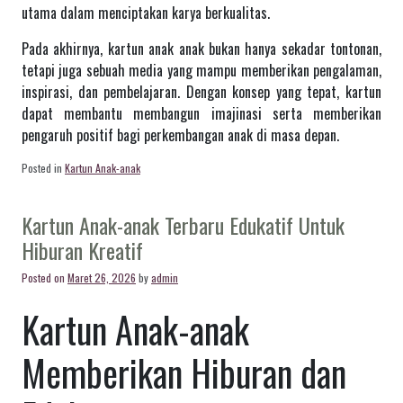
utama dalam menciptakan karya berkualitas.
Pada akhirnya, kartun anak anak bukan hanya sekadar tontonan,
tetapi juga sebuah media yang mampu memberikan pengalaman,
inspirasi, dan pembelajaran. Dengan konsep yang tepat, kartun
dapat membantu membangun imajinasi serta memberikan
pengaruh positif bagi perkembangan anak di masa depan.
Posted in
Kartun Anak-anak
Kartun Anak-anak Terbaru Edukatif Untuk
Hiburan Kreatif
Posted on
Maret 26, 2026
by
admin
Kartun Anak-anak
Memberikan Hiburan dan