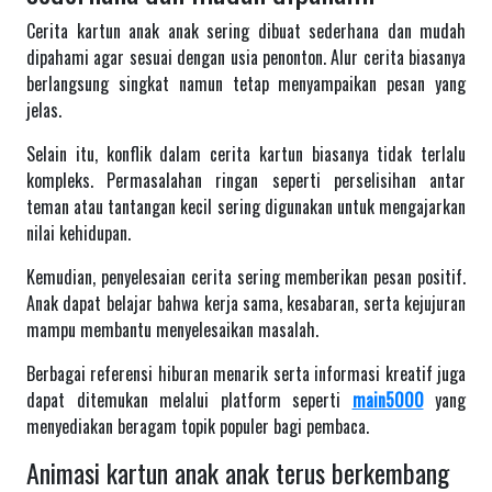
Cerita kartun anak anak sering dibuat sederhana dan mudah
dipahami agar sesuai dengan usia penonton. Alur cerita biasanya
berlangsung singkat namun tetap menyampaikan pesan yang
jelas.
Selain itu, konflik dalam cerita kartun biasanya tidak terlalu
kompleks. Permasalahan ringan seperti perselisihan antar
teman atau tantangan kecil sering digunakan untuk mengajarkan
nilai kehidupan.
Kemudian, penyelesaian cerita sering memberikan pesan positif.
Anak dapat belajar bahwa kerja sama, kesabaran, serta kejujuran
mampu membantu menyelesaikan masalah.
Berbagai referensi hiburan menarik serta informasi kreatif juga
dapat ditemukan melalui platform seperti
main5000
yang
menyediakan beragam topik populer bagi pembaca.
Animasi kartun anak anak terus berkembang