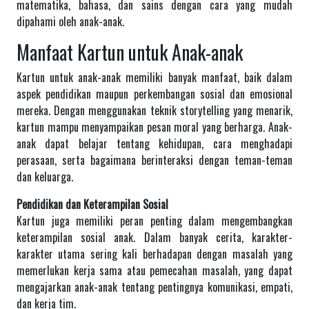
matematika, bahasa, dan sains dengan cara yang mudah
dipahami oleh anak-anak.
Manfaat Kartun untuk Anak-anak
Kartun untuk anak-anak memiliki banyak manfaat, baik dalam
aspek pendidikan maupun perkembangan sosial dan emosional
mereka. Dengan menggunakan teknik storytelling yang menarik,
kartun mampu menyampaikan pesan moral yang berharga. Anak-
anak dapat belajar tentang kehidupan, cara menghadapi
perasaan, serta bagaimana berinteraksi dengan teman-teman
dan keluarga.
Pendidikan dan Keterampilan Sosial
Kartun juga memiliki peran penting dalam mengembangkan
keterampilan sosial anak. Dalam banyak cerita, karakter-
karakter utama sering kali berhadapan dengan masalah yang
memerlukan kerja sama atau pemecahan masalah, yang dapat
mengajarkan anak-anak tentang pentingnya komunikasi, empati,
dan kerja tim.