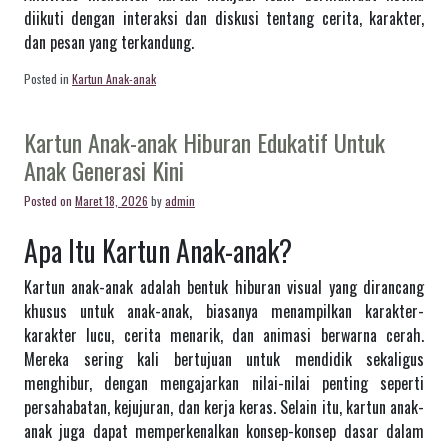
diikuti dengan interaksi dan diskusi tentang cerita, karakter,
dan pesan yang terkandung.
Posted in
Kartun Anak-anak
Kartun Anak-anak Hiburan Edukatif Untuk
Anak Generasi Kini
Posted on
Maret 18, 2026
by
admin
Apa Itu Kartun Anak-anak?
Kartun anak-anak adalah bentuk hiburan visual yang dirancang
khusus untuk anak-anak, biasanya menampilkan karakter-
karakter lucu, cerita menarik, dan animasi berwarna cerah.
Mereka sering kali bertujuan untuk mendidik sekaligus
menghibur, dengan mengajarkan nilai-nilai penting seperti
persahabatan, kejujuran, dan kerja keras. Selain itu, kartun anak-
anak juga dapat memperkenalkan konsep-konsep dasar dalam