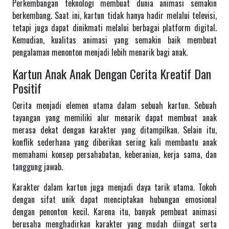
Perkembangan teknologi membuat dunia animasi semakin
berkembang. Saat ini, kartun tidak hanya hadir melalui televisi,
tetapi juga dapat dinikmati melalui berbagai platform digital.
Kemudian, kualitas animasi yang semakin baik membuat
pengalaman menonton menjadi lebih menarik bagi anak.
Kartun Anak Anak Dengan Cerita Kreatif Dan
Positif
Cerita menjadi elemen utama dalam sebuah kartun. Sebuah
tayangan yang memiliki alur menarik dapat membuat anak
merasa dekat dengan karakter yang ditampilkan. Selain itu,
konflik sederhana yang diberikan sering kali membantu anak
memahami konsep persahabatan, keberanian, kerja sama, dan
tanggung jawab.
Karakter dalam kartun juga menjadi daya tarik utama. Tokoh
dengan sifat unik dapat menciptakan hubungan emosional
dengan penonton kecil. Karena itu, banyak pembuat animasi
berusaha menghadirkan karakter yang mudah diingat serta