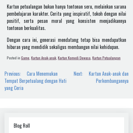
Kartun petualangan bukan hanya tontonan seru, melainkan sarana
pembelajaran karakter. Cerita yang inspiratif, tokoh dengan nilai
positif, serta pesan moral yang konsisten menjadikannya
tontonan berkualitas.
Dengan cara ini, generasi mendatang tetap bisa mendapatkan
hiburan yang mendidik sekaligus membangun nilai kehidupan.
Posted in
Game
,
Kartun Anak-anak
,
Kartun Komedi Dewasa
,
Kartun Petualangan
Navigasi
Previous:
Cara Menemukan
Next:
Kartun Anak-anak dan
pos
Tempat Berpetualang dengan Hati
Perkembangannya
yang Ceria
Blog Roll