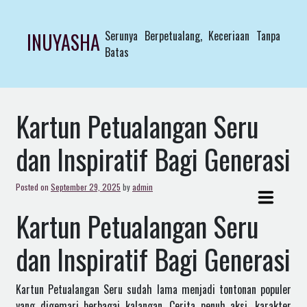
Skip
to
Serunya Berpetualang, Keceriaan Tanpa
INUYASHA
content
Batas
Kartun Petualangan Seru
dan Inspiratif Bagi Generasi
Posted on
September 29, 2025
by
admin
Kartun Petualangan Seru
dan Inspiratif Bagi Generasi
Kartun Petualangan Seru sudah lama menjadi tontonan populer
yang digemari berbagai kalangan. Cerita penuh aksi, karakter