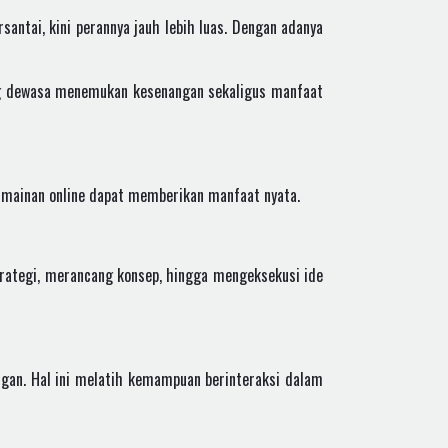
santai, kini perannya jauh lebih luas. Dengan adanya
ang dewasa menemukan kesenangan sekaligus manfaat
mainan online dapat memberikan manfaat nyata.
trategi, merancang konsep, hingga mengeksekusi ide
ngan. Hal ini melatih kemampuan berinteraksi dalam