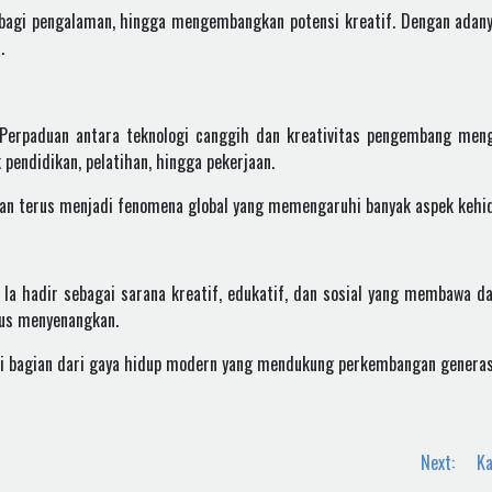
rbagi pengalaman, hingga mengembangkan potensi kreatif. Dengan adanya
.
Perpaduan antara teknologi canggih dan kreativitas pengembang meng
k pendidikan, pelatihan, hingga pekerjaan.
kan terus menjadi fenomena global yang memengaruhi banyak aspek kehi
 Ia hadir sebagai sarana kreatif, edukatif, dan sosial yang membawa d
gus menyenangkan.
gai bagian dari gaya hidup modern yang mendukung perkembangan genera
Next:
Ka