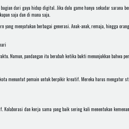
bagian dari gaya hidup digital. Jika dulu game hanya sekadar sarana ber
 kapan saja dan di mana saja.
rn yang menyatukan berbagai generasi. Anak-anak, remaja, hingga or
hari
tu. Namun, pandangan itu berubah ketika bukti menunjukkan bahwa per
ota menuntut pemain untuk berpikir kreatif. Mereka harus mengatur s
. Kolaborasi dan kerja sama yang baik sering kali menentukan kemena