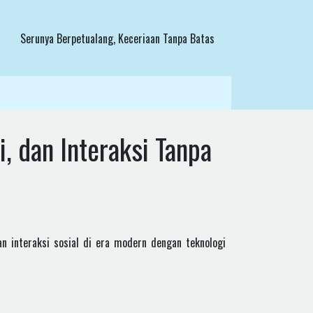
Serunya Berpetualang, Keceriaan Tanpa Batas
, dan Interaksi Tanpa
n interaksi sosial di era modern dengan teknologi