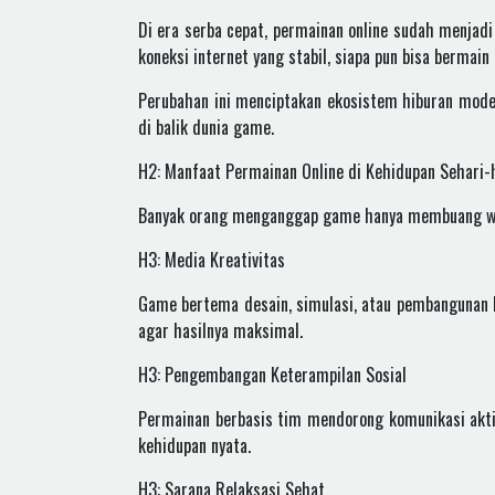
Di era serba cepat, permainan online sudah menjadi 
koneksi internet yang stabil, siapa pun bisa bermain
Perubahan ini menciptakan ekosistem hiburan mode
di balik dunia game.
H2: Manfaat Permainan Online di Kehidupan Sehari-
Banyak orang menganggap game hanya membuang wak
H3: Media Kreativitas
Game bertema desain, simulasi, atau pembangunan k
agar hasilnya maksimal.
H3: Pengembangan Keterampilan Sosial
Permainan berbasis tim mendorong komunikasi aktif
kehidupan nyata.
H3: Sarana Relaksasi Sehat