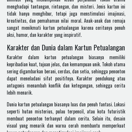
menghadapi tantangan, rintangan, dan misteri. Jenis kartun ini
tidak hanya menghibur, tetapi juga menstimulasi imajinasi,
kreativitas, dan pemahaman nilai moral. Anak-anak dan remaja
sangat menikmati kartun petualangan karena ceritanya penuh
aksi, humor, dan karakter yang inspiratif.
Karakter dan Dunia dalam Kartun Petualangan
Karakter dalam kartun petualangan biasanya memiliki
kepribadian kuat, tujuan jelas, dan kemampuan unik. Tokoh utama
sering digambarkan berani, cerdas, dan setia, sehingga penonton
dapat meneladani sifat positifnya. Karakter pendukung atau
antagonis menambah konflik dan ketegangan, sehingga cerita
lebih menarik.
Dunia kartun petualangan biasanya luas dan penuh fantasi. Lokasi
seperti hutan misterius, pulau terpencil, atau kota futuristik
membuat penonton terhanyut dalam cerita. Selain itu, desain
visual yang menarik dan warna cerah membantu memperkuat