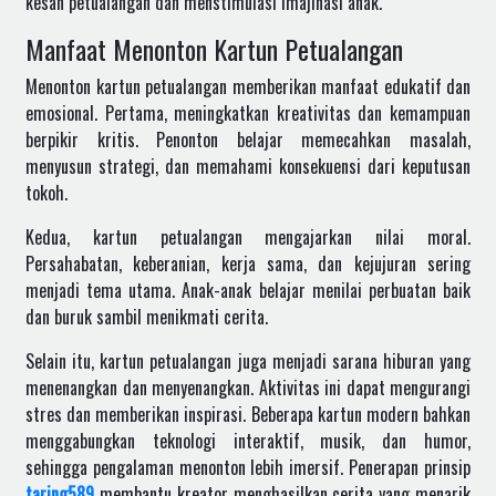
kesan petualangan dan menstimulasi imajinasi anak.
Manfaat Menonton Kartun Petualangan
Menonton kartun petualangan memberikan manfaat edukatif dan
emosional. Pertama, meningkatkan kreativitas dan kemampuan
berpikir kritis. Penonton belajar memecahkan masalah,
menyusun strategi, dan memahami konsekuensi dari keputusan
tokoh.
Kedua, kartun petualangan mengajarkan nilai moral.
Persahabatan, keberanian, kerja sama, dan kejujuran sering
menjadi tema utama. Anak-anak belajar menilai perbuatan baik
dan buruk sambil menikmati cerita.
Selain itu, kartun petualangan juga menjadi sarana hiburan yang
menenangkan dan menyenangkan. Aktivitas ini dapat mengurangi
stres dan memberikan inspirasi. Beberapa kartun modern bahkan
menggabungkan teknologi interaktif, musik, dan humor,
sehingga pengalaman menonton lebih imersif. Penerapan prinsip
taring589
membantu kreator menghasilkan cerita yang menarik