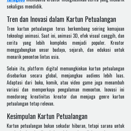
sekaligus mendidik.
Tren dan Inovasi dalam Kartun Petualangan
Tren kartun petualangan terus berkembang seiring kemajuan
teknologi animasi. Saat ini, animasi 3D, efek visual canggih, dan
cerita yang lebih kompleks menjadi populer. Kreator
menggabungkan unsur budaya, sejarah, dan edukasi untuk
menarik penonton lintas usia.
Selain itu, platform digital memungkinkan kartun petualangan
disebarkan secara global, menjangkau audiens lebih luas.
Adaptasi dari buku, komik, atau video game juga menambah
variasi dan memperkaya pengalaman menonton. Inovasi ini
mendorong kreativitas kreator dan menjaga genre kartun
petualangan tetap relevan.
Kesimpulan Kartun Petualangan
Kartun petualangan bukan sekadar hiburan, tetapi sarana untuk