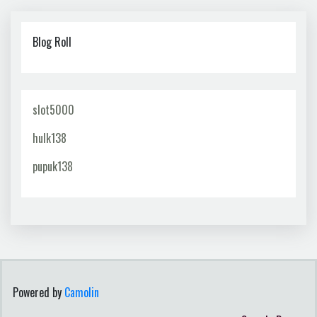
Blog Roll
slot5000
hulk138
pupuk138
Powered by
Camolin