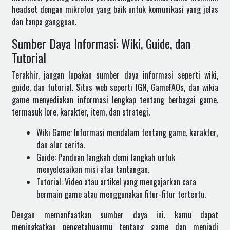
headset dengan mikrofon yang baik untuk komunikasi yang jelas
dan tanpa gangguan.
Sumber Daya Informasi: Wiki, Guide, dan
Tutorial
Terakhir, jangan lupakan sumber daya informasi seperti wiki,
guide, dan tutorial. Situs web seperti IGN, GameFAQs, dan wikia
game menyediakan informasi lengkap tentang berbagai game,
termasuk lore, karakter, item, dan strategi.
Wiki Game: Informasi mendalam tentang game, karakter,
dan alur cerita.
Guide: Panduan langkah demi langkah untuk
menyelesaikan misi atau tantangan.
Tutorial: Video atau artikel yang mengajarkan cara
bermain game atau menggunakan fitur-fitur tertentu.
Dengan memanfaatkan sumber daya ini, kamu dapat
meningkatkan pengetahuanmu tentang game dan menjadi