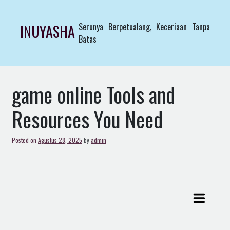
Skip
to
Serunya Berpetualang, Keceriaan Tanpa
INUYASHA
content
Batas
game online Tools and
Resources You Need
Posted on
Agustus 28, 2025
by
admin