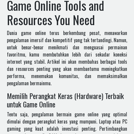
Game Online Tools and
Resources You Need
Dunia game online terus berkembang pesat, menawarkan
pengalaman imersif dan kompetitif yang tak tertandingi. Namun,
untuk benar-benar menikmati dan menguasai permainan
favoritmu, kamu membutuhkan lebih dari sekadar koneksi
internet yang stabil. Artikel ini akan membahas berbagai tools
dan resources penting yang akan membantumu meningkatkan
performa, menemukan komunitas, dan memaksimalkan
pengalaman bermainmu.
Memilih Perangkat Keras (Hardware) Terbaik
untuk Game Online
Tentu saja, pengalaman bermain game online yang optimal
dimulai dengan perangkat keras yang mumpuni. Laptop atau PC
gaming yang kuat adalah investasi penting. Pertimbangkan