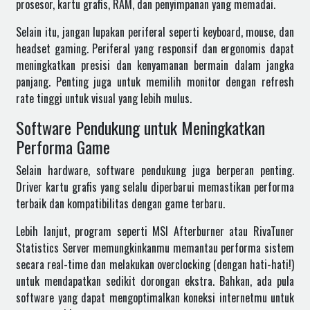
prosesor, kartu grafis, RAM, dan penyimpanan yang memadai.
Selain itu, jangan lupakan periferal seperti keyboard, mouse, dan
headset gaming. Periferal yang responsif dan ergonomis dapat
meningkatkan presisi dan kenyamanan bermain dalam jangka
panjang. Penting juga untuk memilih monitor dengan refresh
rate tinggi untuk visual yang lebih mulus.
Software Pendukung untuk Meningkatkan
Performa Game
Selain hardware, software pendukung juga berperan penting.
Driver kartu grafis yang selalu diperbarui memastikan performa
terbaik dan kompatibilitas dengan game terbaru.
Lebih lanjut, program seperti MSI Afterburner atau RivaTuner
Statistics Server memungkinkanmu memantau performa sistem
secara real-time dan melakukan overclocking (dengan hati-hati!)
untuk mendapatkan sedikit dorongan ekstra. Bahkan, ada pula
software yang dapat mengoptimalkan koneksi internetmu untuk