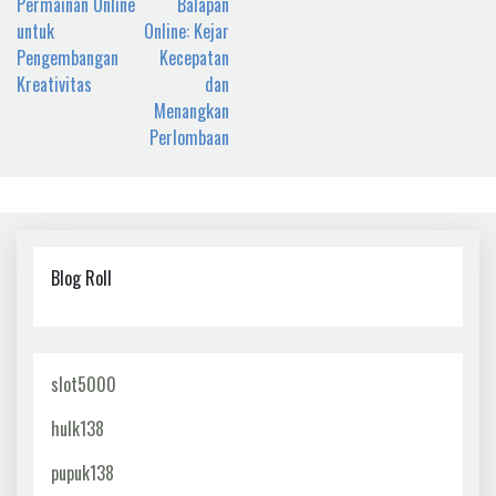
Permainan Online
Balapan
untuk
Online: Kejar
Pengembangan
Kecepatan
Kreativitas
dan
Menangkan
Perlombaan
Blog Roll
slot5000
hulk138
pupuk138