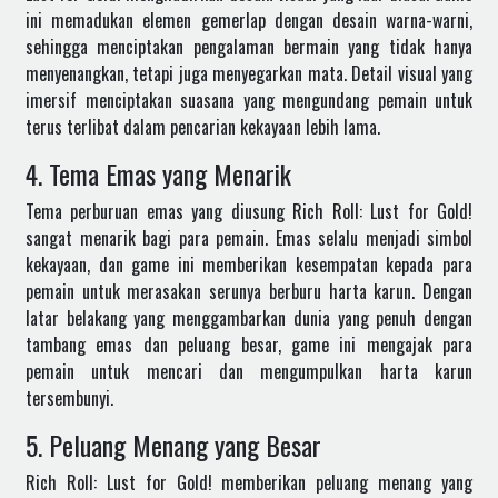
ini memadukan elemen gemerlap dengan desain warna-warni,
sehingga menciptakan pengalaman bermain yang tidak hanya
menyenangkan, tetapi juga menyegarkan mata. Detail visual yang
imersif menciptakan suasana yang mengundang pemain untuk
terus terlibat dalam pencarian kekayaan lebih lama.
4. Tema Emas yang Menarik
Tema perburuan emas yang diusung Rich Roll: Lust for Gold!
sangat menarik bagi para pemain. Emas selalu menjadi simbol
kekayaan, dan game ini memberikan kesempatan kepada para
pemain untuk merasakan serunya berburu harta karun. Dengan
latar belakang yang menggambarkan dunia yang penuh dengan
tambang emas dan peluang besar, game ini mengajak para
pemain untuk mencari dan mengumpulkan harta karun
tersembunyi.
5. Peluang Menang yang Besar
Rich Roll: Lust for Gold! memberikan peluang menang yang